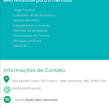
Belo Horizonte para o mercado
Trade Turístico
Calendário Anual de Eventos
Doação de mídias
Equipamentos e serviços
Materiais de divulgação
Observatório do Turismo
Principais atrativos
Venda BH
Informações de Contato
Rua Espírito Santo, 527 Centro - Belo Horizonte, MG, 30160-031
belotur@pbh.gov.br
Spotify
Rádio Belo Horizonte