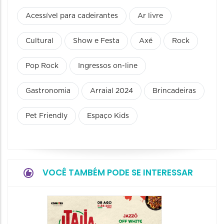
Acessível para cadeirantes
Ar livre
Cultural
Show e Festa
Axé
Rock
Pop Rock
Ingressos on-line
Gastronomia
Arraial 2024
Brincadeiras
Pet Friendly
Espaço Kids
VOCÊ TAMBÉM PODE SE INTERESSAR
Board
Biblio