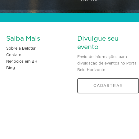
Saiba Mais
Divulgue seu
evento
Sobre a Belotur
Contato
Envio de informações para
Negócios em BH
divulgação de eventos no Portal
Blog
Belo Horizonte
CADASTRAR