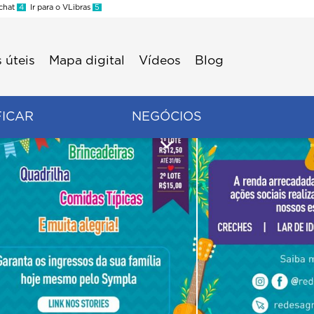
 chat
4
Ir para o VLibras
5
 úteis
Mapa digital
Vídeos
Blog
FICAR
NEGÓCIOS