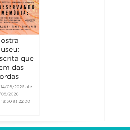
Piquenique
Literário
16/08/2026 até
16/08/2026
ostra
Mostr
09:00 às 17:00
useu:
Museu
scrita que
Escrit
em das
vem d
ordas
borda
14/08/2026 até
21/08/2
/08/2026
21/08/202
18:30 às 22:00
18:30 às