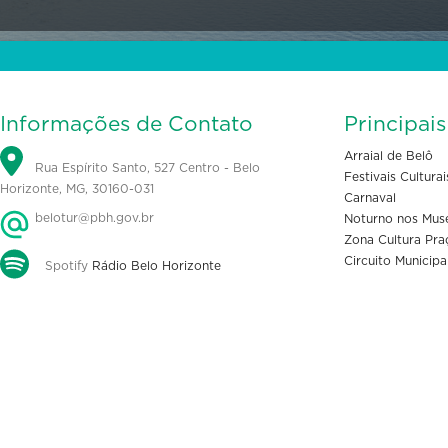
Informações de Contato
Principai
Arraial de Belô
Rua Espírito Santo, 527 Centro - Belo
Festivais Culturai
Horizonte, MG, 30160-031
Carnaval
belotur@pbh.gov.br
Noturno nos Mus
Zona Cultura Pra
Circuito Municipa
Spotify
Rádio Belo Horizonte