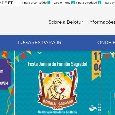
R
DE
PT
Ir para o conteúdo
1
Ir para o menu
2
Ir para o rodapé
3
Ir para o
ES
Sobre a Belotur
Informações
Menu
second
LUGARES PARA IR
ONDE 