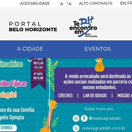
-
+
EN
F
ACESSIBILIDADE
ALTO CONTRASTE
A
A
PORTAL
BELO
HORIZONTE
A CIDADE
EVENTOS
ação
pal