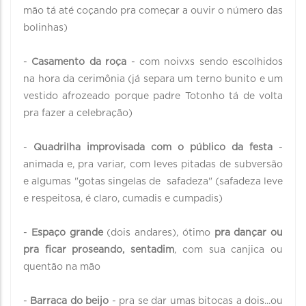
mão tá até coçando pra começar a ouvir o número das
bolinhas)
-
Casamento da roça
- com noivxs sendo escolhidos
na hora da cerimônia (já separa um terno bunito e um
vestido afrozeado porque padre Totonho tá de volta
pra fazer a celebração)
-
Quadrilha improvisada com o público da festa
-
animada e, pra variar, com leves pitadas de subversão
e algumas "gotas singelas de safadeza" (safadeza leve
e respeitosa, é claro, cumadis e cumpadis)
-
Espaço grande
(dois andares), ótimo
pra dançar ou
pra ficar proseando, sentadim
, com sua canjica ou
quentão na mão
-
Barraca do beijo
- pra se dar umas bitocas a dois...ou