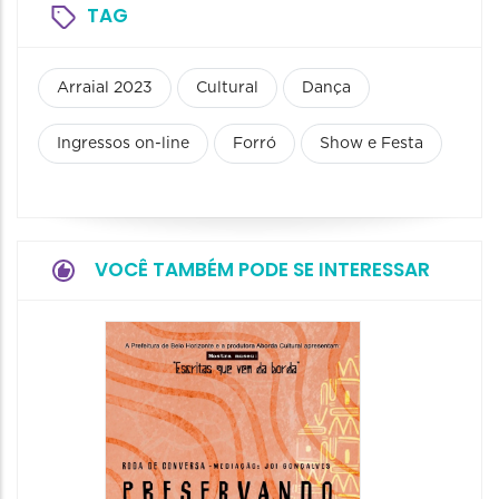
TAG
Arraial 2023
Cultural
Dança
Ingressos on-line
Forró
Show e Festa
VOCÊ TAMBÉM PODE SE INTERESSAR
Festa
Italian
2026
08/08/20
08/08/202