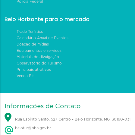
Polícia Federal
Belo Horizonte para o mercado
Trade Turístico
Calendário Anual de Eventos
Doação de mídias
Equipamentos e serviços
Materiais de divulgação
Observatório do Turismo
Principais atrativos
Venda BH
Informações de Contato
Rua Espírito Santo, 527 Centro - Belo Horizonte, MG, 30160-031
belotur@pbh.gov.br