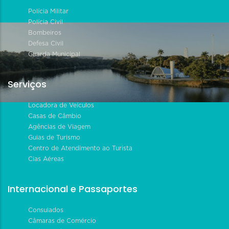
Polícia Militar
Polícia Civil
Bombeiros
Defesa Civil
Guarda Municipal
Serviços
Locadora de Veículos
Casas de Câmbio
Agências de Viagem
Guias de Turismo
Centro de Atendimento ao Turista
Cias Aéreas
Internacional e Passaportes
Consulados
Câmaras de Comércio