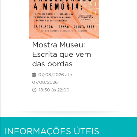
11:00 às 
Mostra Museu:
Escrita que vem
das bordas
07/08/2026 até
07/08/2026
18:30 às 22:00
INFORMAÇÕES ÚTEIS