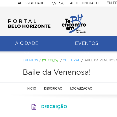
-
+
EN
F
ACESSIBILIDADE
ALTO CONTRASTE
A
A
PORTAL
BELO
HORIZONTE
A CIDADE
EVENTOS
ação
pal
EVENTOS
/
CULTURAL
BAILE DA VENENOSA
FESTA
/
Baile da Venenosa!
INÍCIO
DESCRIÇÃO
LOCALIZAÇÃO
DESCRIÇÃO