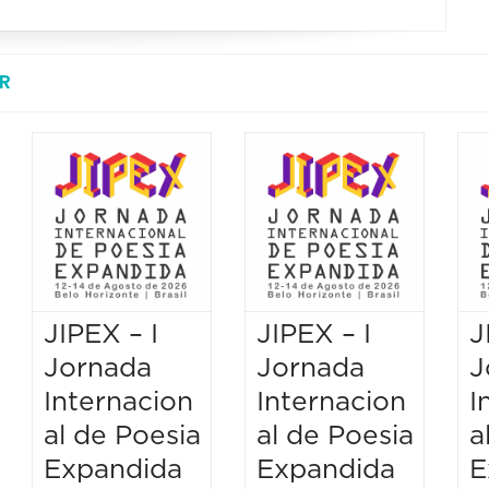
R
JIPEX – I
JIPEX – I
J
Jornada
Jornada
J
Internacion
Internacion
I
al de Poesia
al de Poesia
a
Expandida
Expandida
E