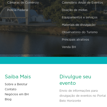
Câmaras de Comércio
Calendário Anual de Eventos
Polícia Federal
Doação de mídias
Equipamentos e serviços
Materiais de divulgação
Observatório do Turismo
Principais atrativos
Venda BH
Saiba Mais
Divulgue seu
evento
Sobre a Belotur
Contato
Envio de informações para
Negócios em BH
divulgação de eventos no Portal
Blog
Belo Horizonte