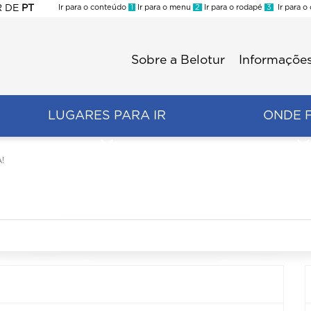
R
DE
PT
Ir para o conteúdo
1
Ir para o menu
2
Ir para o rodapé
3
Ir para o
ES
Sobre a Belotur
Informações
Menu
second
LUGARES PARA IR
ONDE 
!