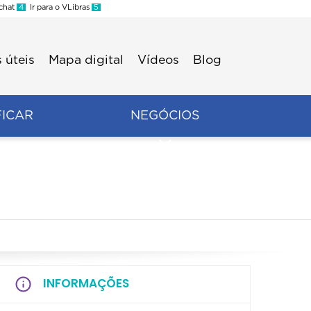
 chat
4
Ir para o VLibras
5
 úteis
Mapa digital
Vídeos
Blog
FICAR
NEGÓCIOS
INFORMAÇÕES