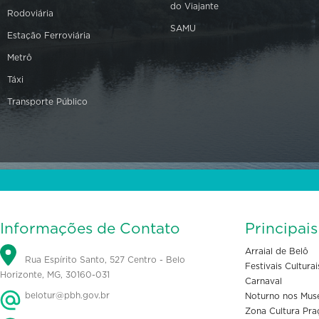
do Viajante
Rodoviária
SAMU
Estação Ferroviária
Metrô
Táxi
Transporte Público
Informações de Contato
Principai
Arraial de Belô
Rua Espírito Santo, 527 Centro - Belo
Festivais Culturai
Horizonte, MG, 30160-031
Carnaval
belotur@pbh.gov.br
Noturno nos Mus
Zona Cultura Pra