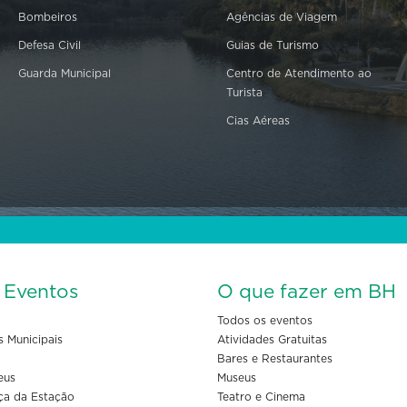
Bombeiros
Agências de Viagem
Defesa Civil
Guias de Turismo
Guarda Municipal
Centro de Atendimento ao
Turista
Cias Aéreas
s Eventos
O que fazer em BH
Todos os eventos
s Municipais
Atividades Gratuitas
Bares e Restaurantes
eus
Museus
ça da Estação
Teatro e Cinema