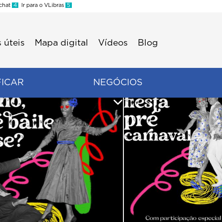
 chat
4
Ir para o VLibras
5
 úteis
Mapa digital
Vídeos
Blog
FICAR
NEGÓCIOS