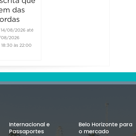
scrita que
Escrit
em das
vem d
ordas
borda
14/08/2026 até
21/08/2
/08/2026
21/08/202
18:30 às 22:00
18:30 às
Internacional e
Belo Horizonte para
Passaportes
o mercado