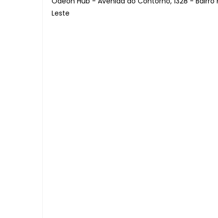
Odeon Hub - Avenida do Contorno, 1328 - Bairro 
Leste