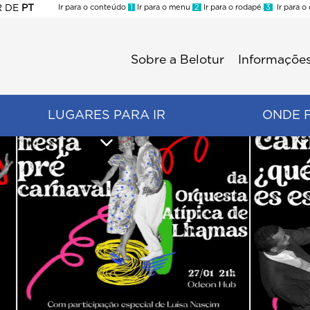
R
DE
PT
Ir para o conteúdo
1
Ir para o menu
2
Ir para o rodapé
3
Ir para o
ES
Sobre a Belotur
Informações
Menu
second
LUGARES PARA IR
ONDE 