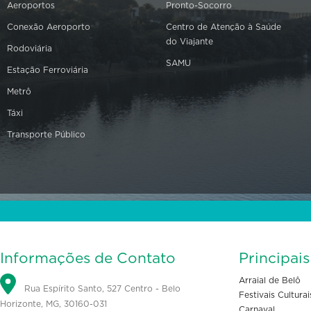
Aeroportos
Pronto-Socorro
Conexão Aeroporto
Centro de Atenção à Saúde
do Viajante
Rodoviária
SAMU
Estação Ferroviária
Metrô
Táxi
Transporte Público
Informações de Contato
Principai
Arraial de Belô
Rua Espírito Santo, 527 Centro - Belo
Festivais Culturai
Horizonte, MG, 30160-031
Carnaval