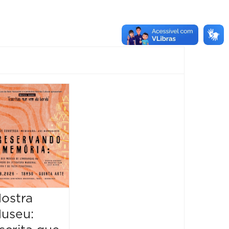
Feira
Encantaria
&
Piquenique
Literário
16/08/2026 até
16/08/2026
ostra
Mostr
09:00 às 17:00
useu:
Museu