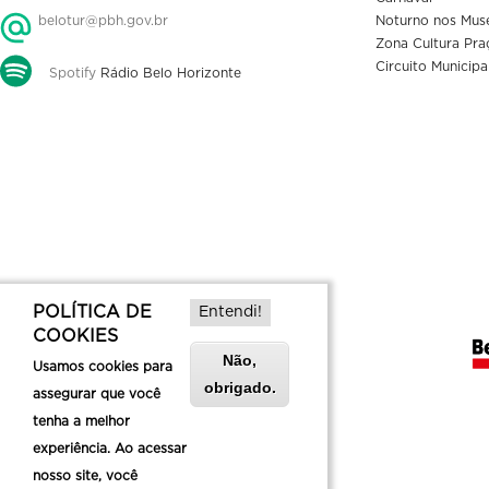
belotur@pbh.gov.br
Noturno nos Mus
Zona Cultura Pra
Circuito Municipa
Spotify
Rádio Belo Horizonte
POLÍTICA DE
Entendi!
COOKIES
Não,
Usamos cookies para
obrigado.
assegurar que você
tenha a melhor
experiência. Ao acessar
nosso site, você