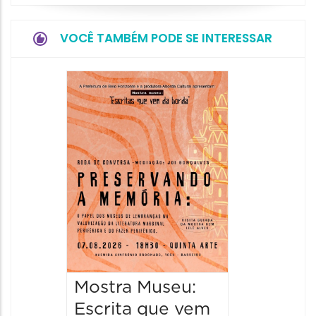
VOCÊ TAMBÉM PODE SE INTERESSAR
Festa
Italian
2026
08/08/20
08/08/202
11:00 às 
Mostra Museu:
Escrita que vem