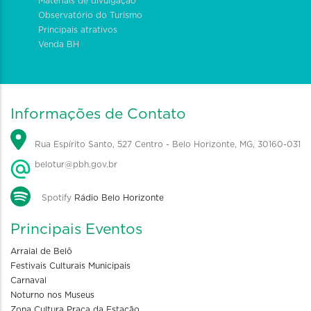
Materiais de divulgação
Observatório do Turismo
Principais atrativos
Venda BH
Informações de Contato
Rua Espírito Santo, 527 Centro - Belo Horizonte, MG, 30160-031
belotur@pbh.gov.br
Spotify
Rádio Belo Horizonte
Principais Eventos
Arraial de Belô
Festivais Culturais Municipais
Carnaval
Noturno nos Museus
Zona Cultura Praça da Estação