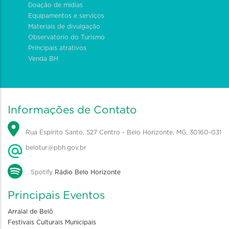
Doação de mídias
Equipamentos e serviços
Materiais de divulgação
Observatório do Turismo
Principais atrativos
Venda BH
Informações de Contato
Rua Espírito Santo, 527 Centro - Belo Horizonte, MG, 30160-031
belotur@pbh.gov.br
Spotify
Rádio Belo Horizonte
Principais Eventos
Arraial de Belô
Festivais Culturais Municipais