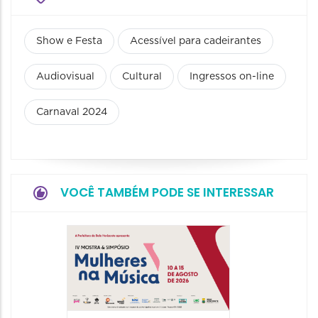
Show e Festa
Acessível para cadeirantes
Audiovisual
Cultural
Ingressos on-line
Carnaval 2024
VOCÊ TAMBÉM PODE SE INTERESSAR
JIPEX –
Jorna
Intern
Poesia