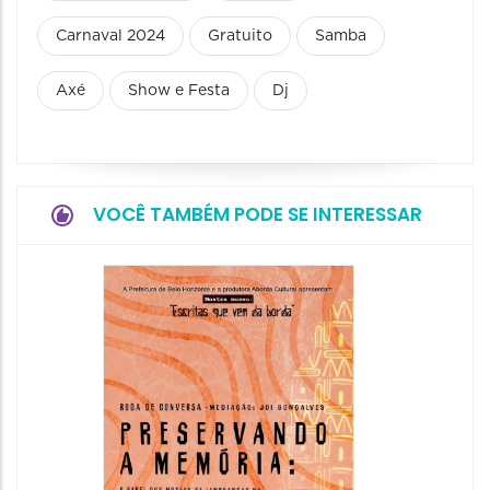
Carnaval 2024
Gratuito
Samba
Axé
Show e Festa
Dj
VOCÊ TAMBÉM PODE SE INTERESSAR
Festa
Italian
2026
08/08/20
08/08/202
11:00 às 