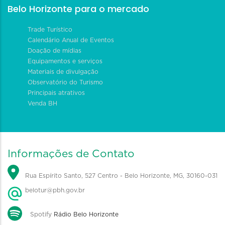
Belo Horizonte para o mercado
Trade Turístico
Calendário Anual de Eventos
Doação de mídias
Equipamentos e serviços
Materiais de divulgação
Observatório do Turismo
Principais atrativos
Venda BH
Informações de Contato
Rua Espírito Santo, 527 Centro - Belo Horizonte, MG, 30160-031
belotur@pbh.gov.br
Spotify
Rádio Belo Horizonte