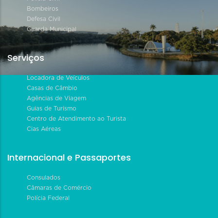
Bombeiros
Defesa Civil
Guarda Municipal
Serviços
Locadora de Veículos
Casas de Câmbio
Agências de Viagem
Guias de Turismo
Centro de Atendimento ao Turista
Cias Aéreas
Internacional e Passaportes
Consulados
Câmaras de Comércio
Polícia Federal