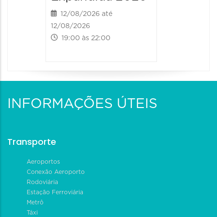
12/08/2026 até
13/08/20
12/08/2026
13/08/2026
19:00 às 22:00
09:00 às
INFORMAÇÕES ÚTEIS
Transporte
Aeroportos
Conexão Aeroporto
Rodoviária
Estação Ferroviária
Metrô
Táxi