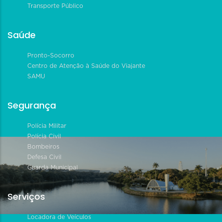
Transporte Público
Saúde
Pronto-Socorro
Centro de Atenção à Saúde do Viajante
SAMU
Segurança
Polícia Militar
Polícia Civil
Bombeiros
Defesa Civil
Guarda Municipal
Serviços
Locadora de Veículos