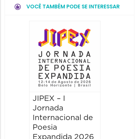
VOCÊ TAMBÉM PODE SE INTERESSAR
JIPEX – I
JIPEX –
Jornada
Jorna
Internacional de
Intern
Poesia
Poesia
Expandida 2026
Expan