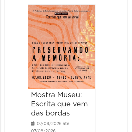
Festa
Italian
2026
08/08/20
08/08/202
11:00 às 
Mostra Museu:
Escrita que vem
das bordas
07/08/2026 até
07/08/2026