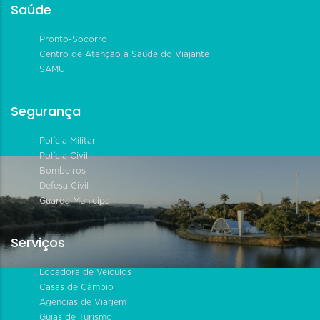
Saúde
Pronto-Socorro
Centro de Atenção à Saúde do Viajante
SAMU
Segurança
Polícia Militar
Polícia Civil
Bombeiros
Defesa Civil
Guarda Municipal
Serviços
Locadora de Veículos
Casas de Câmbio
Agências de Viagem
Guias de Turismo