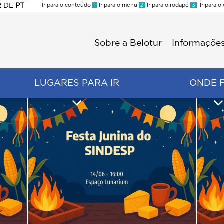
R
DE
PT
Ir para o conteúdo
1
Ir para o menu
2
Ir para o rodapé
3
Ir para o
ES
Sobre a Belotur
Informações
Menu
second
LUGARES PARA IR
ONDE 