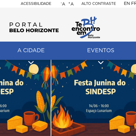
-
+
EN
F
ACESSIBILIDADE
ALTO CONTRASTE
A
A
PORTAL
BELO
HORIZONTE
A CIDADE
EVENTOS
ação
pal