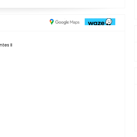
tes II