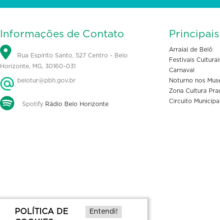
Informações de Contato
Principai
Arraial de Belô
Rua Espírito Santo, 527 Centro - Belo
Festivais Culturai
Horizonte, MG, 30160-031
Carnaval
belotur@pbh.gov.br
Noturno nos Mus
Zona Cultura Pra
Circuito Municipa
Spotify
Rádio Belo Horizonte
POLÍTICA DE
Entendi!