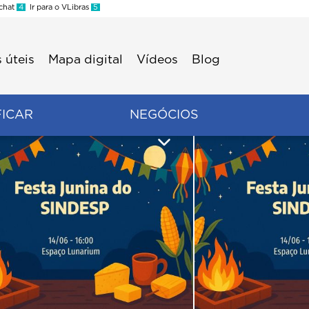
 chat
4
Ir para o VLibras
5
 úteis
Mapa digital
Vídeos
Blog
FICAR
NEGÓCIOS