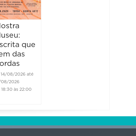
Literário
16/08/2026 até
16/08/2026
ostra
Mostr
09:00 às 17:00
useu:
Museu
scrita que
Escrit
em das
vem d
ordas
borda
14/08/2026 até
21/08/2
/08/2026
21/08/202
18:30 às 22:00
18:30 às