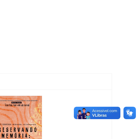
Feira
Encantaria
&
Piquenique