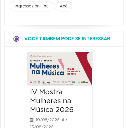
Ingressos on-line
Axé
VOCÊ TAMBÉM PODE SE INTERESSAR
JIPEX –
Jorna
Intern
Poesia
IV Mostra
Expan
Mulheres na
12/08/20
Música 2026
12/08/2026
19:00 às
10/08/2026 até
15/08/2026