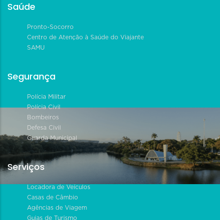
Saúde
Pronto-Socorro
Centro de Atenção à Saúde do Viajante
SAMU
Segurança
Polícia Militar
Polícia Civil
Bombeiros
Defesa Civil
Guarda Municipal
Serviços
Locadora de Veículos
Casas de Câmbio
Agências de Viagem
Guias de Turismo