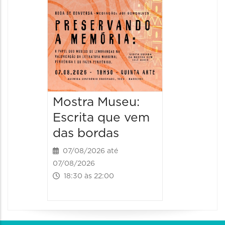
08/08/20
08/08/202
11:00 às 
Mostra Museu:
Escrita que vem
das bordas
07/08/2026 até
07/08/2026
18:30 às 22:00