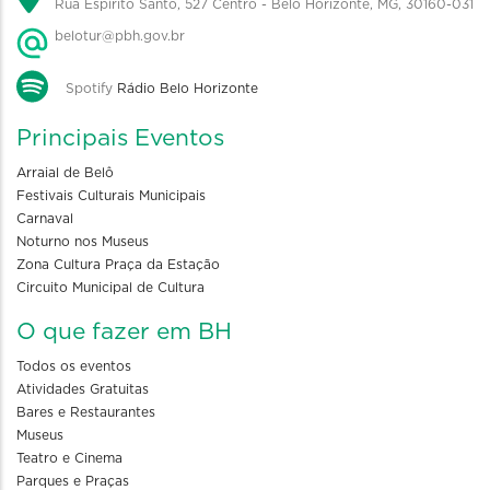
Rua Espírito Santo, 527 Centro - Belo Horizonte, MG, 30160-031
belotur@pbh.gov.br
Spotify
Rádio Belo Horizonte
Principais Eventos
Arraial de Belô
Festivais Culturais Municipais
Carnaval
Noturno nos Museus
Zona Cultura Praça da Estação
Circuito Municipal de Cultura
O que fazer em BH
Todos os eventos
Atividades Gratuitas
Bares e Restaurantes
Museus
Teatro e Cinema
Parques e Praças