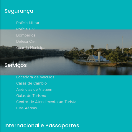
Segurança
Polícia Militar
Polícia Civil
Bombeiros
Defesa Civil
Guarda Municipal
Serviços
Locadora de Veículos
Casas de Câmbio
Agências de Viagem
Guias de Turismo
Centro de Atendimento ao Turista
Cias Aéreas
Internacional e Passaportes