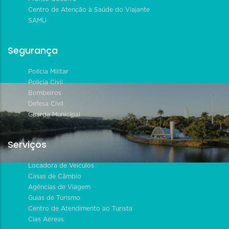
Centro de Atenção à Saúde do Viajante
SAMU
Segurança
Polícia Militar
Polícia Civil
Bombeiros
Defesa Civil
Guarda Municipal
Serviços
Locadora de Veículos
Casas de Câmbio
Agências de Viagem
Guias de Turismo
Centro de Atendimento ao Turista
Cias Aéreas