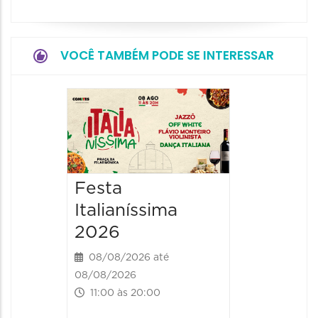
VOCÊ TAMBÉM PODE SE INTERESSAR
Board
Biblio
SESIM
08/08/20
Festa
08/08/202
Italianíssima
14:00 às
2026
08/08/2026 até
08/08/2026
11:00 às 20:00