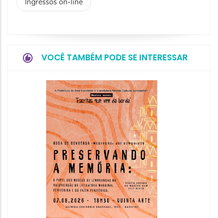
Ingressos on-line
VOCÊ TAMBÉM PODE SE INTERESSAR
Festa
Italian
2026
08/08/20
08/08/202
11:00 às 