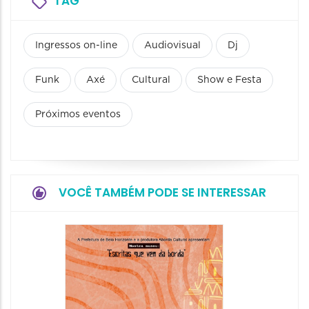
TAG
Ingressos on-line
Audiovisual
Dj
Funk
Axé
Cultural
Show e Festa
Próximos eventos
VOCÊ TAMBÉM PODE SE INTERESSAR
Festa
Italian
2026
08/08/20