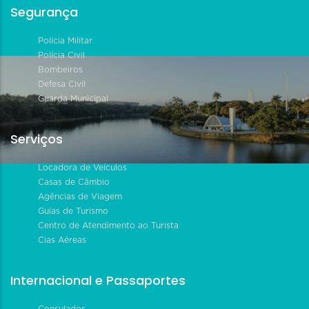
Segurança
Polícia Militar
Polícia Civil
Bombeiros
Defesa Civil
Guarda Municipal
Serviços
Locadora de Veículos
Casas de Câmbio
Agências de Viagem
Guias de Turismo
Centro de Atendimento ao Turista
Cias Aéreas
Internacional e Passaportes
Consulados