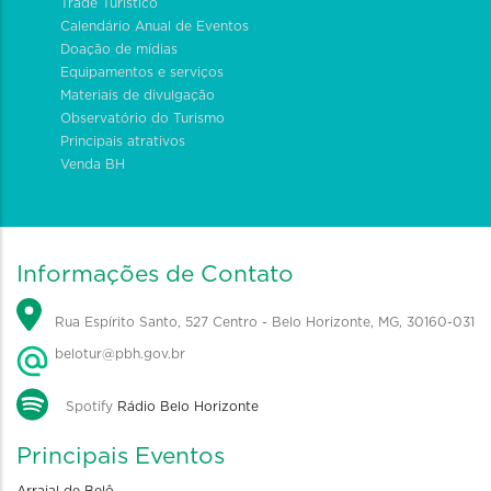
Trade Turístico
Calendário Anual de Eventos
Doação de mídias
Equipamentos e serviços
Materiais de divulgação
Observatório do Turismo
Principais atrativos
Venda BH
Informações de Contato
Rua Espírito Santo, 527 Centro - Belo Horizonte, MG, 30160-031
belotur@pbh.gov.br
Spotify
Rádio Belo Horizonte
Principais Eventos