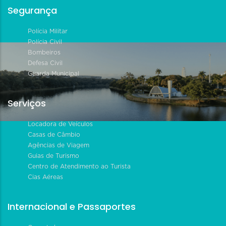
Segurança
Polícia Militar
Polícia Civil
Bombeiros
Defesa Civil
Guarda Municipal
Serviços
Locadora de Veículos
Casas de Câmbio
Agências de Viagem
Guias de Turismo
Centro de Atendimento ao Turista
Cias Aéreas
Internacional e Passaportes