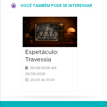
VOCÊ TAMBÉM PODE SE INTERESSAR
Espetá
Momix
Botâni
30/09/20
Espetáculo:
30/09/202
20:30 às
Travessia
29/08/2026 até
29/08/2026
20:00 às 21:00