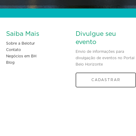
Saiba Mais
Divulgue seu
evento
Sobre a Belotur
Contato
Envio de informações para
Negócios em BH
divulgação de eventos no Portal
Blog
Belo Horizonte
CADASTRAR