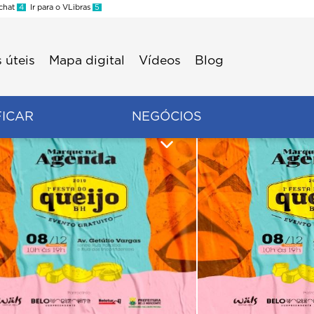
 chat
4
Ir para o VLibras
5
 úteis
Mapa digital
Vídeos
Blog
FICAR
NEGÓCIOS