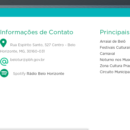
Informações de Contato
Principai
Arraial de Belô
Rua Espírito Santo, 527 Centro - Belo
Festivais Culturai
Horizonte, MG, 30160-031
Carnaval
belotur@pbh.gov.br
Noturno nos Mus
Zona Cultura Pra
Circuito Municipa
Spotify
Rádio Belo Horizonte