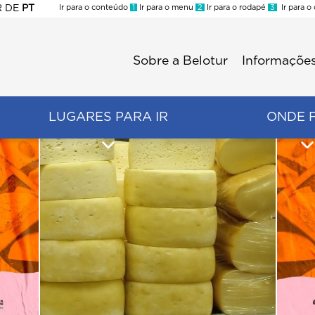
R
DE
PT
Ir para o conteúdo
1
Ir para o menu
2
Ir para o rodapé
3
Ir para o
ES
Sobre a Belotur
Informações
Menu
second
LUGARES PARA IR
ONDE 