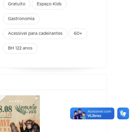
Gratuito
Espaço Kids
Gastronomia
Acessível para cadeirantes
60+
BH 122 anos
Festival:
Festiv
Praça dos
Mineir
Sabores
Cerve
22/08/2026 até
22/08/2