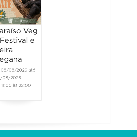
22/08/2026
22/08/202
10:00 às 22:00
13:00 às
araíso Veg
 Festival e
eira
egana
08/08/2026 até
/08/2026
11:00 às 22:00