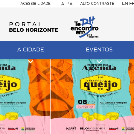
-
+
EN
F
ACESSIBILIDADE
ALTO CONTRASTE
A
A
PORTAL
BELO
HORIZONTE
A CIDADE
EVENTOS
ação
pal