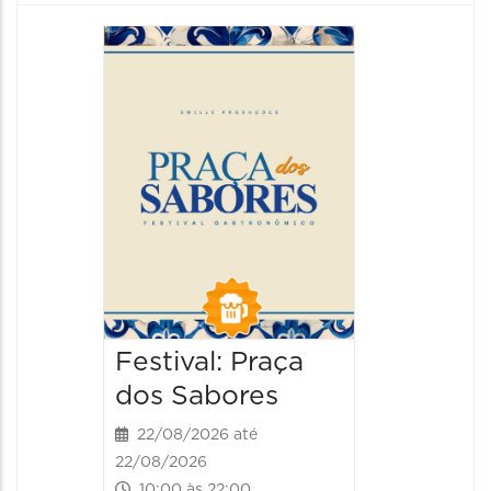
Festiva
da Cer
22/08/20
22/08/202
13:00 às
Festival: Praça
dos Sabores
22/08/2026 até
22/08/2026
10:00 às 22:00