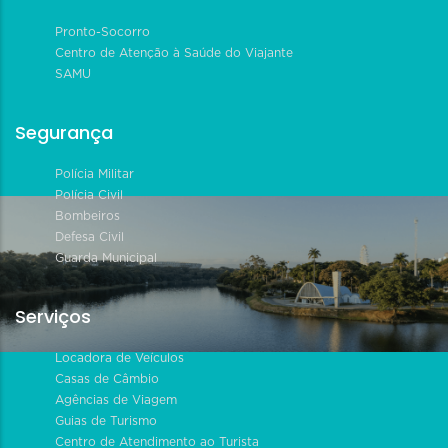
Pronto-Socorro
Centro de Atenção à Saúde do Viajante
SAMU
Segurança
Polícia Militar
Polícia Civil
Bombeiros
Defesa Civil
Guarda Municipal
Serviços
Locadora de Veículos
Casas de Câmbio
Agências de Viagem
Guias de Turismo
Centro de Atendimento ao Turista