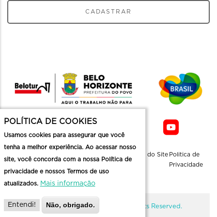
CADASTRAR
POLÍTICA DE COOKIES
Usamos cookies para assegurar que você
tenha a melhor experiência. Ao acessar nosso
Sobre a
Contato
Informaçoes
Mapa do Site
Politica de
site, você concorda com a nossa Política de
Belotur
Üteis
Privacidade
privacidade e nossos Termos de uso
Mais informação
atualizados.
Não, obrigado.
Entendi!
@ Copyright Belotur 2026. All Rights Reserved.