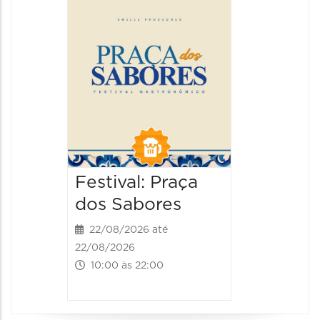
da Cer
22/08/20
22/08/202
13:00 às
Festival: Praça
dos Sabores
22/08/2026 até
22/08/2026
10:00 às 22:00