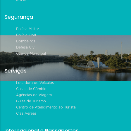
Segurança
Polícia Militar
Polícia Civil
Bombeiros
Defesa Civil
Guarda Municipal
Serviços
Locadora de Veículos
Casas de Câmbio
Agências de Viagem
Guias de Turismo
Centro de Atendimento ao Turista
Cias Aéreas
Internacional e Passaportes