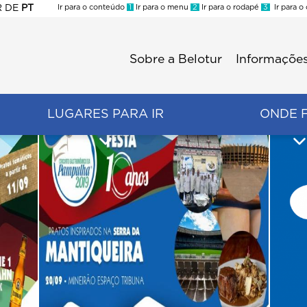
R
DE
PT
Ir para o conteúdo
1
Ir para o menu
2
Ir para o rodapé
3
Ir para o
ES
Sobre a Belotur
Informações
Menu
second
LUGARES PARA IR
ONDE 