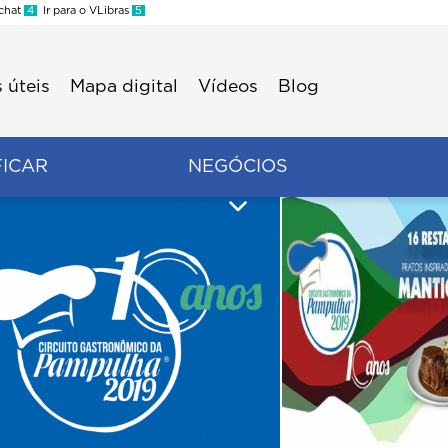
 chat
4
Ir para o VLibras
5
 úteis
Mapa digital
Vídeos
Blog
FICAR
NEGÓCIOS