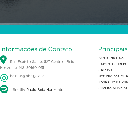
Informações de Contato
Principai
Arraial de Belô
Rua Espírito Santo, 527 Centro - Belo
Festivais Culturai
Horizonte, MG, 30160-031
Carnaval
belotur@pbh.gov.br
Noturno nos Mus
Zona Cultura Pra
Circuito Municipa
Spotify
Rádio Belo Horizonte