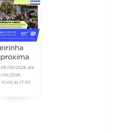
Feira
Sabor
Vegana
22/08/2
22/08/202
08/08/2026 até
10:00 à
08/08/2026
11:00 às 22:00
eirinha
proxima
08/08/2026 até
/08/2026
10:00 às 17:00