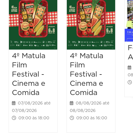
F
4º Matula
4º Matula
A
Film
Film
Festival -
Festival -
08
Cinema e
Cinema e
Comida
Comida
07/08/2026 até
08/08/2026 até
07/08/2026
08/08/2026
09:00 às 18:00
09:00 às 16:00