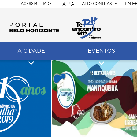
-
+
EN
F
ACESSIBILIDADE
ALTO CONTRASTE
A
A
PORTAL
BELO
HORIZONTE
A CIDADE
EVENTOS
ação
pal