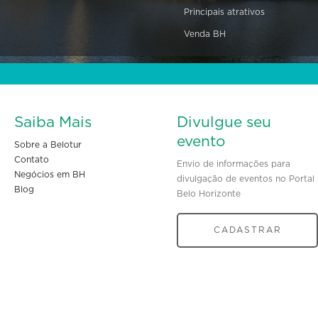
Principais atrativos
Venda BH
Saiba Mais
Divulgue seu
evento
Sobre a Belotur
Contato
Envio de informações para
Negócios em BH
divulgação de eventos no Portal
Blog
Belo Horizonte
CADASTRAR