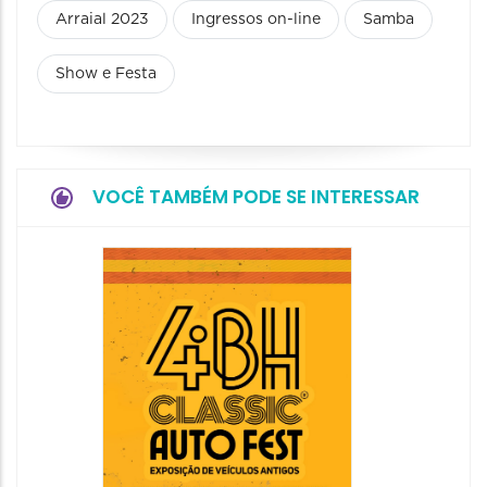
Arraial 2023
Ingressos on-line
Samba
Show e Festa
VOCÊ TAMBÉM PODE SE INTERESSAR
Churra
do Men
2026
15/08/20
15/08/2026
14:00 às