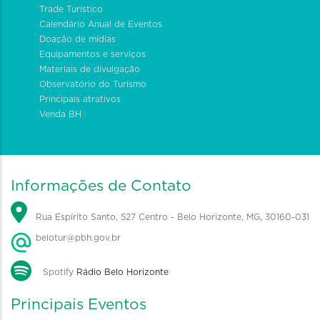
Trade Turístico
Calendário Anual de Eventos
Doação de mídias
Equipamentos e serviços
Materiais de divulgação
Observatório do Turismo
Principais atrativos
Venda BH
Informações de Contato
Rua Espírito Santo, 527 Centro - Belo Horizonte, MG, 30160-031
belotur@pbh.gov.br
Spotify
Rádio Belo Horizonte
Principais Eventos