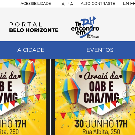
-
+
EN
F
ACESSIBILIDADE
ALTO CONTRASTE
A
A
PORTAL
BELO
HORIZONTE
A CIDADE
EVENTOS
ação
pal