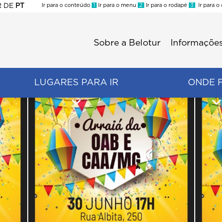
R
DE
PT
Ir para o conteúdo
1
Ir para o menu
2
Ir para o rodapé
3
Ir para o
ES
Sobre a Belotur
Informações
Menu
second
LUGARES PARA IR
ONDE 