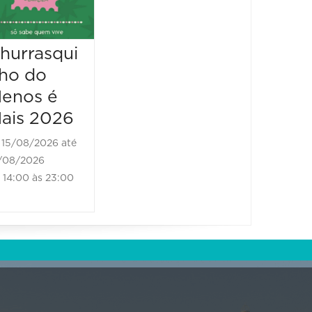
23/08/20
21:00 à
4º BH
hurrasqui
Classic
ho do
Auto Fest
enos é
ais 2026
16/08/2026 até
16/08/2026
15/08/2026 até
08:00 às 17:00
/08/2026
14:00 às 23:00