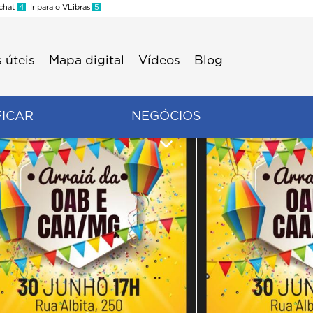
 chat
4
Ir para o VLibras
5
 úteis
Mapa digital
Vídeos
Blog
FICAR
NEGÓCIOS