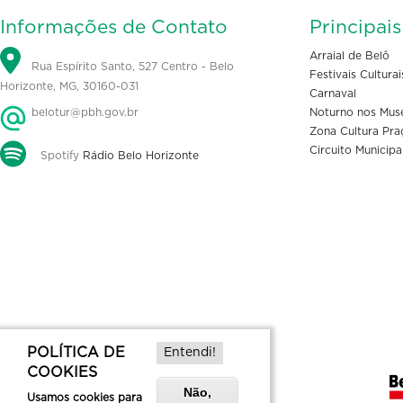
Informações de Contato
Principai
Arraial de Belô
Rua Espírito Santo, 527 Centro - Belo
Festivais Culturai
Horizonte, MG, 30160-031
Carnaval
belotur@pbh.gov.br
Noturno nos Mus
Zona Cultura Pra
Circuito Municipa
Spotify
Rádio Belo Horizonte
POLÍTICA DE
Entendi!
COOKIES
Não,
Usamos cookies para