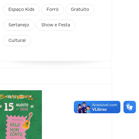
Espaço Kids
Forró
Gratuito
Sertanejo
Show e Festa
Cultural
Festa 
Fantas
Supra
Sumo
22/08/2