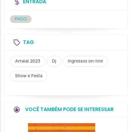
ENTRADA
PAGO
TAG
Arraial 2023
Dj
Ingressos on-line
Show e Festa
VOCÊ TAMBÉM PODE SE INTERESSAR
Churra