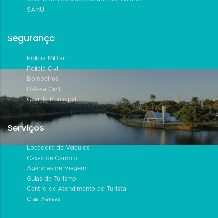
SAMU
Segurança
Polícia Militar
Polícia Civil
Bombeiros
Defesa Civil
Guarda Municipal
Serviços
Locadora de Veículos
Casas de Câmbio
Agências de Viagem
Guias de Turismo
Centro de Atendimento ao Turista
Cias Aéreas