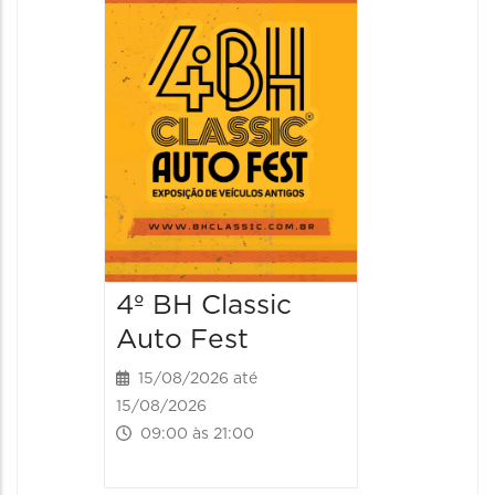
do Men
2026
15/08/20
15/08/2026
14:00 às
4º BH Classic
Auto Fest
15/08/2026 até
15/08/2026
09:00 às 21:00