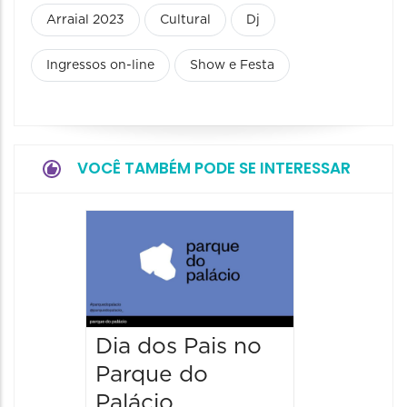
Arraial 2023
Cultural
Dj
Ingressos on-line
Show e Festa
VOCÊ TAMBÉM PODE SE INTERESSAR
4º BH 
Auto F
15/08/20
15/08/2026
09:00 às
Dia dos Pais no
Parque do
Palácio