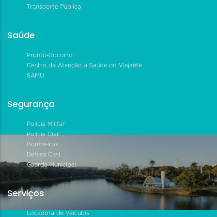
Transporte Público
Saúde
Pronto-Socorro
Centro de Atenção à Saúde do Viajante
SAMU
Segurança
Polícia Militar
Polícia Civil
Bombeiros
Defesa Civil
Guarda Municipal
Serviços
Locadora de Veículos