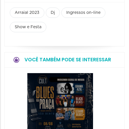
Arraial 2023
Dj
Ingressos on-line
Show e Festa
VOCÊ TAMBÉM PODE SE INTERESSAR
Horizo
Festiva
Bones 
Band
08/08/20
08/08/202