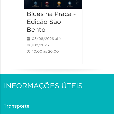
11:00 às 
Blues na Praça -
Edição São
Bento
08/08/2026 até
08/08/2026
10:00 às 20:00
INFORMAÇÕES ÚTEIS
Transporte