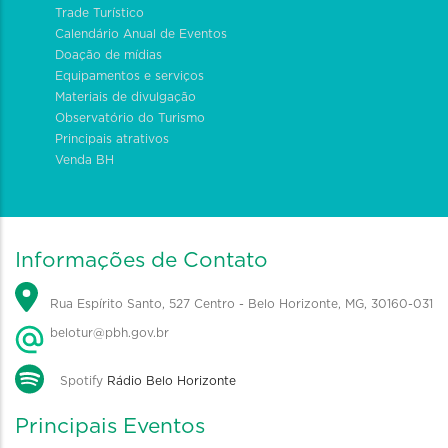
Trade Turístico
Calendário Anual de Eventos
Doação de mídias
Equipamentos e serviços
Materiais de divulgação
Observatório do Turismo
Principais atrativos
Venda BH
Informações de Contato
Rua Espírito Santo, 527 Centro - Belo Horizonte, MG, 30160-031
belotur@pbh.gov.br
Spotify
Rádio Belo Horizonte
Principais Eventos