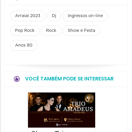
Arraial 2023
Dj
Ingressos on-line
Pop Rock
Rock
Show e Festa
Anos 80
VOCÊ TAMBÉM PODE SE INTERESSAR
Espetá
“Cores
- Orqu
Chines