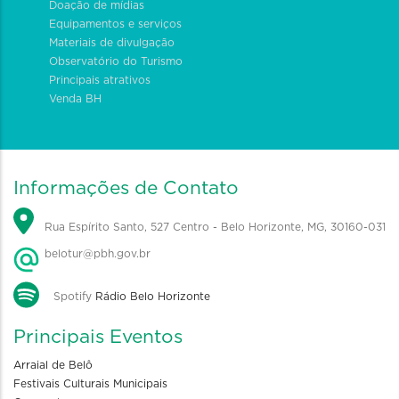
Doação de mídias
Equipamentos e serviços
Materiais de divulgação
Observatório do Turismo
Principais atrativos
Venda BH
Informações de Contato
Rua Espírito Santo, 527 Centro - Belo Horizonte, MG, 30160-031
belotur@pbh.gov.br
Spotify
Rádio Belo Horizonte
Principais Eventos
Arraial de Belô
Festivais Culturais Municipais