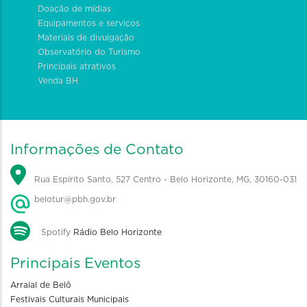
Doação de mídias
Equipamentos e serviços
Materiais de divulgação
Observatório do Turismo
Principais atrativos
Venda BH
Informações de Contato
Rua Espírito Santo, 527 Centro - Belo Horizonte, MG, 30160-031
belotur@pbh.gov.br
Spotify
Rádio Belo Horizonte
Principais Eventos
Arraial de Belô
Festivais Culturais Municipais