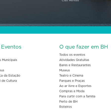
Cias Aéreas
s Eventos
O que fazer em BH
Todos os eventos
s Municipais
Atividades Gratuitas
Bares e Restaurantes
eus
Museus
ça da Estação
Teatro e Cinema
l de Cultura
Parques e Praças
Ao ar livre e Esportes
Compras e Moda
Para curtir com a familia
Perto de BH
Roteiros