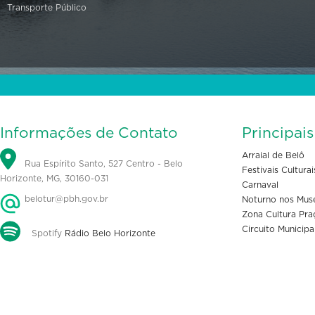
Transporte Público
Informações de Contato
Principai
Arraial de Belô
Rua Espírito Santo, 527 Centro - Belo
Festivais Culturai
Horizonte, MG, 30160-031
Carnaval
belotur@pbh.gov.br
Noturno nos Mus
Zona Cultura Pra
Circuito Municipa
Spotify
Rádio Belo Horizonte