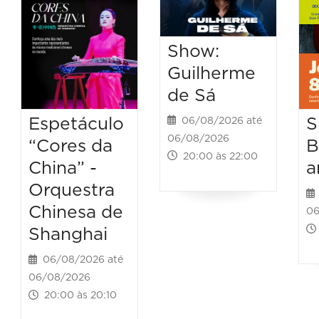
Show:
Guilherme
de Sá
Espetáculo
S
06/08/2026 até
06/08/2026
“Cores da
B
20:00 às 22:00
China” -
a
Orquestra
Chinesa de
06
Shanghai
06/08/2026 até
06/08/2026
20:00 às 20:10