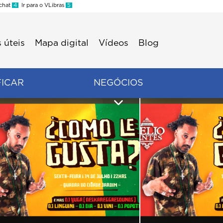
 chat
4
Ir para o VLibras
5
 úteis
Mapa digital
Vídeos
Blog
FICAR
NEGÓCIOS