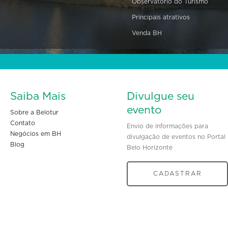
Observatório do Turismo
Principais atrativos
Venda BH
Saiba Mais
Divulgue seu
evento
Sobre a Belotur
Contato
Envio de informações para
Negócios em BH
divulgação de eventos no Portal
Blog
Belo Horizonte
CADASTRAR