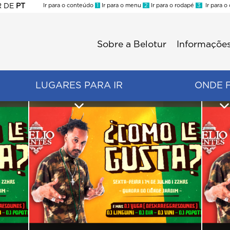
R
DE
PT
Ir para o conteúdo
1
Ir para o menu
2
Ir para o rodapé
3
Ir para o
ES
Sobre a Belotur
Informações
Menu
second
LUGARES PARA IR
ONDE 