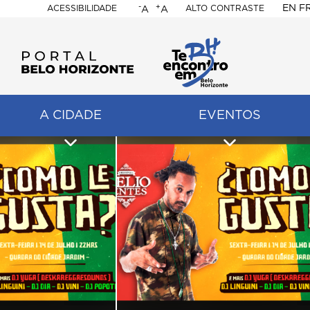
-
+
EN
F
ACESSIBILIDADE
ALTO CONTRASTE
A
A
PORTAL
BELO
HORIZONTE
A CIDADE
EVENTOS
ação
pal