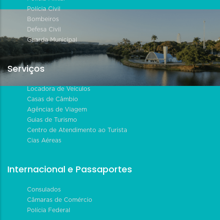
Polícia Civil
Bombeiros
Defesa Civil
Guarda Municipal
Serviços
Locadora de Veículos
Casas de Câmbio
Agências de Viagem
Guias de Turismo
Centro de Atendimento ao Turista
Cias Aéreas
Internacional e Passaportes
Consulados
Câmaras de Comércio
Polícia Federal