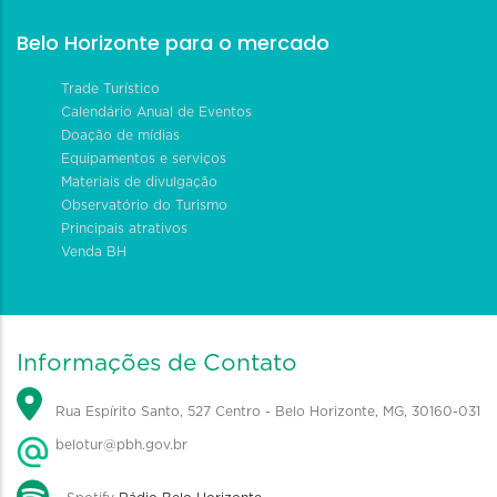
Belo Horizonte para o mercado
Trade Turístico
Calendário Anual de Eventos
Doação de mídias
Equipamentos e serviços
Materiais de divulgação
Observatório do Turismo
Principais atrativos
Venda BH
Informações de Contato
Rua Espírito Santo, 527 Centro - Belo Horizonte, MG, 30160-031
belotur@pbh.gov.br