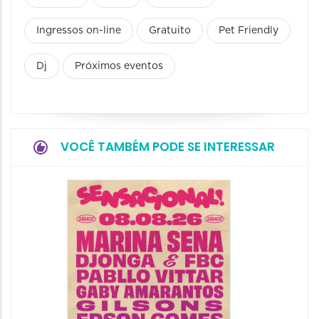
Ingressos on-line
Gratuito
Pet Friendly
Dj
Próximos eventos
VOCÊ TAMBÉM PODE SE INTERESSAR
Show: 
Handel
09/08/20
09/08/202
16:30 às 