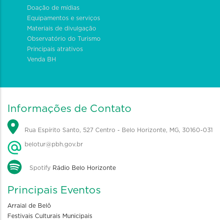
Doação de mídias
Equipamentos e serviços
Materiais de divulgação
Observatório do Turismo
Principais atrativos
Venda BH
Informações de Contato
Rua Espírito Santo, 527 Centro - Belo Horizonte, MG, 30160-031
belotur@pbh.gov.br
Spotify
Rádio Belo Horizonte
Principais Eventos
Arraial de Belô
Festivais Culturais Municipais