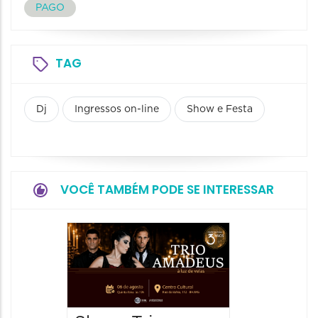
PAGO
TAG
Dj
Ingressos on-line
Show e Festa
VOCÊ TAMBÉM PODE SE INTERESSAR
Espetá
“Cores
- Orqu
Chines