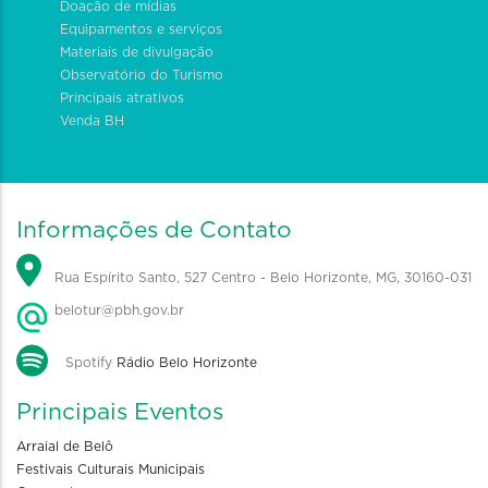
Doação de mídias
Equipamentos e serviços
Materiais de divulgação
Observatório do Turismo
Principais atrativos
Venda BH
Informações de Contato
Rua Espírito Santo, 527 Centro - Belo Horizonte, MG, 30160-031
belotur@pbh.gov.br
Spotify
Rádio Belo Horizonte
Principais Eventos
Arraial de Belô
Festivais Culturais Municipais