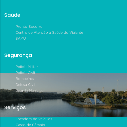
Saúde
Pronto-Socorro
Centro de Atenção à Saúde do Viajante
SAMU
Segurança
Polícia Militar
Polícia Civil
Bombeiros
Defesa Civil
Guarda Municipal
Serviços
Locadora de Veículos
Casas de Câmbio