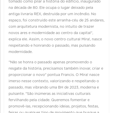
tomado como pilar a história do edifício, inaugurado
na década de 80. Ele ocupa o lugar deixado pela
antiga livraria REX, destruída por um incêndio. No
espaço, foi construído este arranha-céu de 25 andares,
com arquitetura modernista, no intuito de trazer
novos ares e modernidade ao centro da capital",
explica ele. Assim, o novo centro cultural Mira!, nasce
respeitando e honrando o passado, mas pulsando
modernidade.
"Não se honra o passado apenas promovendo o
resgate da história, precisamos também inovar, criar e
proporcionar o novo" pontua Francis. O Mira! nasce
imerso nesse contexto, valorizando e respeitando o
passado, mas vibrando uma BH de 2023, moderna e
pulsante. "São inúmeras as iniciativas culturais
fervilhando pela cidade. Queremos fomentar e
promovê-las, recepcionando ideias, projetos, festas,
feiras ou qualquer tipo de movimento que busque a