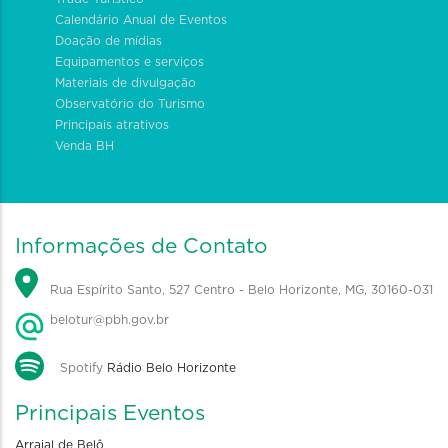
Calendário Anual de Eventos
Doação de mídias
Equipamentos e serviços
Materiais de divulgação
Observatório do Turismo
Principais atrativos
Venda BH
Informações de Contato
Rua Espírito Santo, 527 Centro - Belo Horizonte, MG, 30160-031
belotur@pbh.gov.br
Spotify
Rádio Belo Horizonte
Principais Eventos
Arraial de Belô