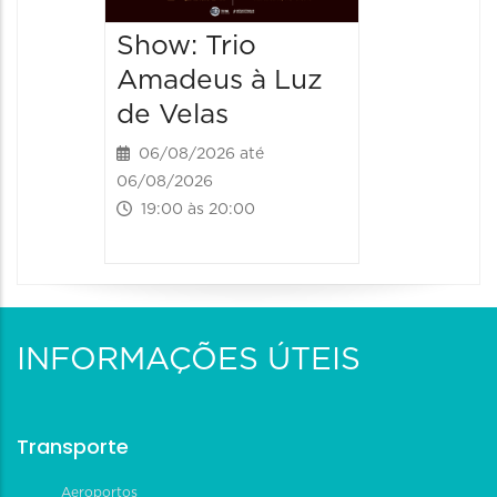
06/08/202
Show: Trio
20:00 às
Amadeus à Luz
de Velas
06/08/2026 até
06/08/2026
19:00 às 20:00
INFORMAÇÕES ÚTEIS
Transporte
Aeroportos