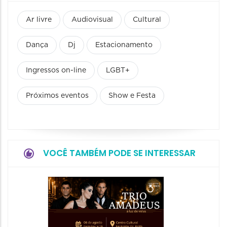
Ar livre
Audiovisual
Cultural
Dança
Dj
Estacionamento
Ingressos on-line
LGBT+
Próximos eventos
Show e Festa
VOCÊ TAMBÉM PODE SE INTERESSAR
Show: 
de Sá
06/08/20