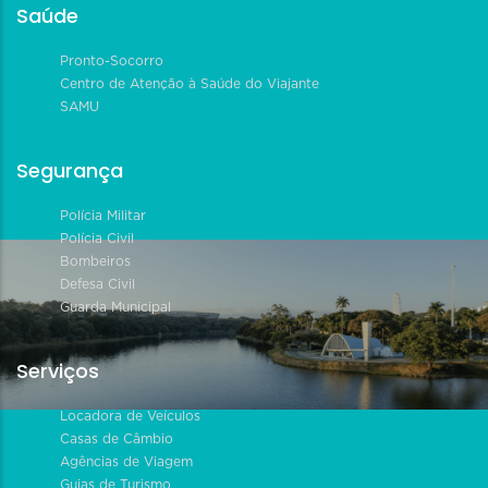
Saúde
Pronto-Socorro
Centro de Atenção à Saúde do Viajante
SAMU
Segurança
Polícia Militar
Polícia Civil
Bombeiros
Defesa Civil
Guarda Municipal
Serviços
Locadora de Veículos
Casas de Câmbio
Agências de Viagem
Guias de Turismo