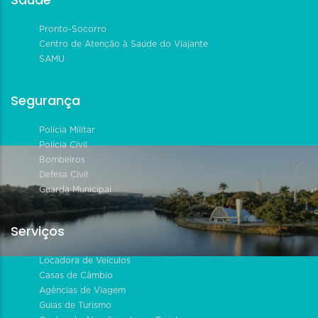
Pronto-Socorro
Centro de Atenção à Saúde do Viajante
SAMU
Segurança
Polícia Militar
Polícia Civil
Bombeiros
Defesa Civil
Guarda Municipal
Serviços
Locadora de Veículos
Casas de Câmbio
Agências de Viagem
Guias de Turismo