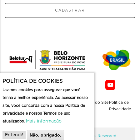
CADASTRAR
POLÍTICA DE COOKIES
Usamos cookies para assegurar que você
tenha a melhor experiência. Ao acessar nosso
Sobre a
Contato
Informaçoes
Mapa do Site
Politica de
site, você concorda com a nossa Política de
Belotur
Üteis
Privacidade
privacidade e nossos Termos de uso
Mais informação
atualizados.
Não, obrigado.
Entendi!
@ Copyright Belotur 2026. All Rights Reserved.