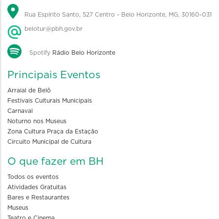
Rua Espírito Santo, 527 Centro - Belo Horizonte, MG, 30160-031
belotur@pbh.gov.br
Spotify
Rádio Belo Horizonte
Principais Eventos
Arraial de Belô
Festivais Culturais Municipais
Carnaval
Noturno nos Museus
Zona Cultura Praça da Estação
Circuito Municipal de Cultura
O que fazer em BH
Todos os eventos
Atividades Gratuitas
Bares e Restaurantes
Museus
Teatro e Cinema