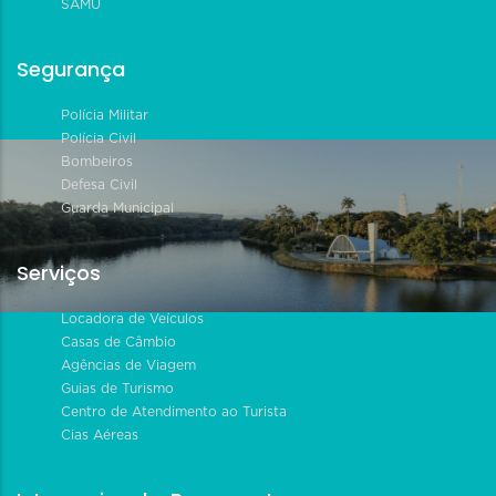
SAMU
Segurança
Polícia Militar
Polícia Civil
Bombeiros
Defesa Civil
Guarda Municipal
Serviços
Locadora de Veículos
Casas de Câmbio
Agências de Viagem
Guias de Turismo
Centro de Atendimento ao Turista
Cias Aéreas