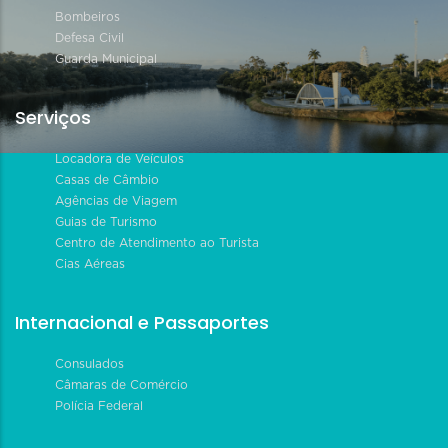
Bombeiros
Defesa Civil
Guarda Municipal
Serviços
Locadora de Veículos
Casas de Câmbio
Agências de Viagem
Guias de Turismo
Centro de Atendimento ao Turista
Cias Aéreas
Internacional e Passaportes
Consulados
Câmaras de Comércio
Polícia Federal