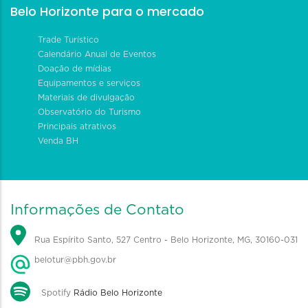
Belo Horizonte para o mercado
Trade Turístico
Calendário Anual de Eventos
Doação de mídias
Equipamentos e serviços
Materiais de divulgação
Observatório do Turismo
Principais atrativos
Venda BH
Informações de Contato
Rua Espírito Santo, 527 Centro - Belo Horizonte, MG, 30160-031
belotur@pbh.gov.br
Spotify
Rádio Belo Horizonte