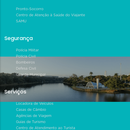
Pronto-Socorro
Centro de Atenção à Saúde do Viajante
SAMU
Segurança
Polícia Militar
Polícia Civil
Bombeiros
Defesa Civil
Guarda Municipal
Serviços
Locadora de Veículos
Casas de Câmbio
Agências de Viagem
Guias de Turismo
Centro de Atendimento ao Turista