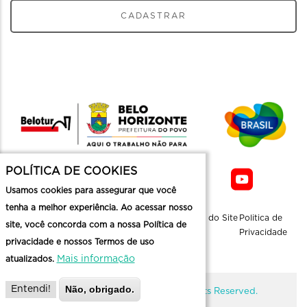
CADASTRAR
POLÍTICA DE COOKIES
Usamos cookies para assegurar que você
tenha a melhor experiência. Ao acessar nosso
Sobre a
Contato
Informaçoes
Mapa do Site
Politica de
site, você concorda com a nossa Política de
Belotur
Üteis
Privacidade
privacidade e nossos Termos de uso
Mais informação
atualizados.
Não, obrigado.
Entendi!
@ Copyright Belotur 2026. All Rights Reserved.