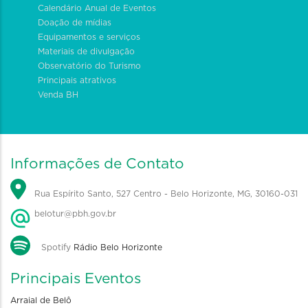
Calendário Anual de Eventos
Doação de mídias
Equipamentos e serviços
Materiais de divulgação
Observatório do Turismo
Principais atrativos
Venda BH
Informações de Contato
Rua Espírito Santo, 527 Centro - Belo Horizonte, MG, 30160-031
belotur@pbh.gov.br
Spotify
Rádio Belo Horizonte
Principais Eventos
Arraial de Belô