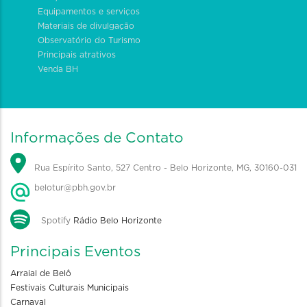
Equipamentos e serviços
Materiais de divulgação
Observatório do Turismo
Principais atrativos
Venda BH
Informações de Contato
Rua Espírito Santo, 527 Centro - Belo Horizonte, MG, 30160-031
belotur@pbh.gov.br
Spotify
Rádio Belo Horizonte
Principais Eventos
Arraial de Belô
Festivais Culturais Municipais
Carnaval