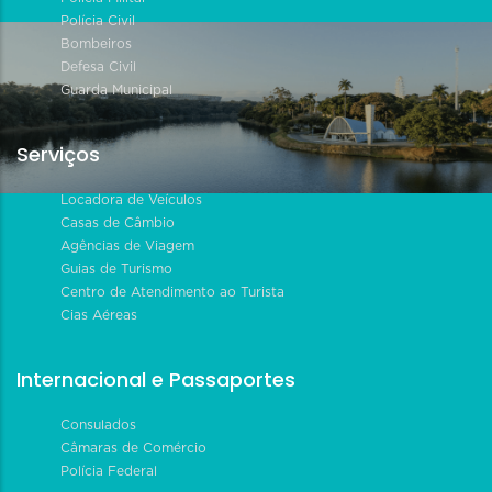
Polícia Civil
Bombeiros
Defesa Civil
Guarda Municipal
Serviços
Locadora de Veículos
Casas de Câmbio
Agências de Viagem
Guias de Turismo
Centro de Atendimento ao Turista
Cias Aéreas
Internacional e Passaportes
Consulados
Câmaras de Comércio
Polícia Federal