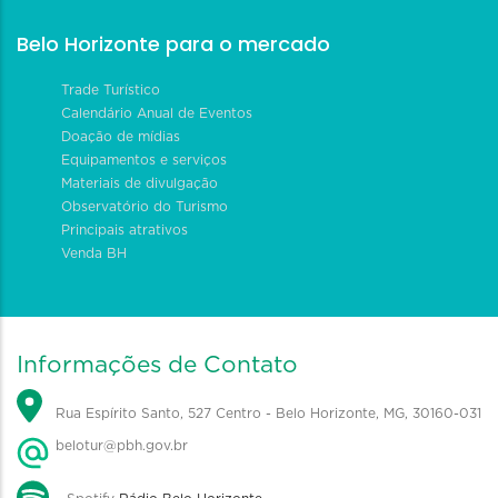
Belo Horizonte para o mercado
Trade Turístico
Calendário Anual de Eventos
Doação de mídias
Equipamentos e serviços
Materiais de divulgação
Observatório do Turismo
Principais atrativos
Venda BH
Informações de Contato
Rua Espírito Santo, 527 Centro - Belo Horizonte, MG, 30160-031
belotur@pbh.gov.br