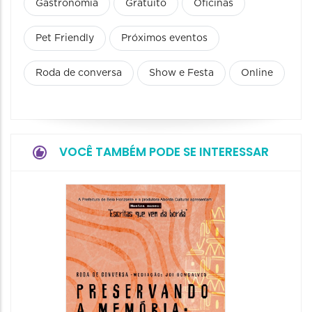
Gastronomia
Gratuito
Oficinas
Pet Friendly
Próximos eventos
Roda de conversa
Show e Festa
Online
VOCÊ TAMBÉM PODE SE INTERESSAR
Festa
Italian
2026
08/08/20
08/08/202
11:00 às 