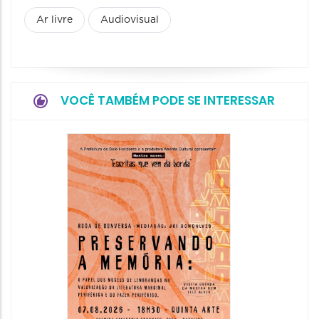
Ar livre
Audiovisual
VOCÊ TAMBÉM PODE SE INTERESSAR
Festa
Italian
2026
08/08/20
08/08/202
11:00 às 