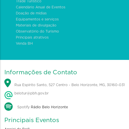
Trade Turístico
Calendário Anual de Eventos
Doação de mídias
Equipamentos e serviços
Materiais de divulgação
Observatório do Turismo
Principais atrativos
Venda BH
Informações de Contato
Rua Espírito Santo, 527 Centro - Belo Horizonte, MG, 30160-031
belotur@pbh.gov.br
Spotify
Rádio Belo Horizonte
Principais Eventos