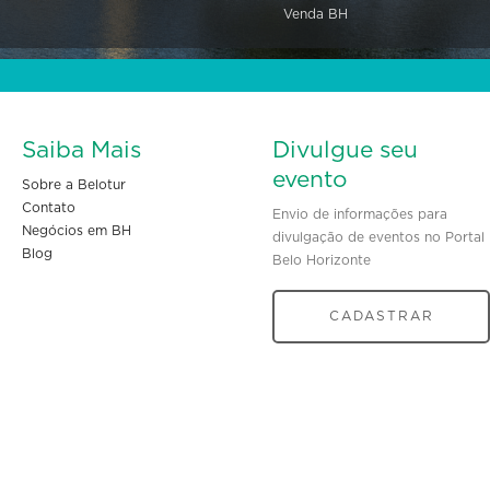
Venda BH
Saiba Mais
Divulgue seu
evento
Sobre a Belotur
Contato
Envio de informações para
Negócios em BH
divulgação de eventos no Portal
Blog
Belo Horizonte
CADASTRAR