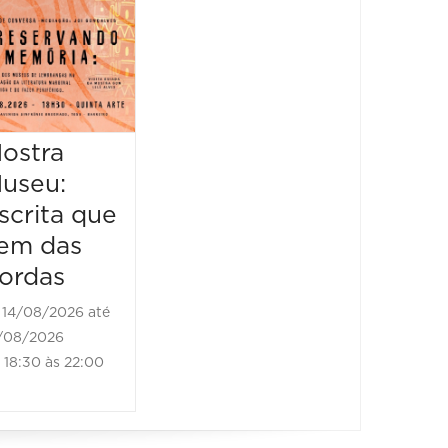
&
Piquenique
Literário
16/08/2026 até
16/08/2026
ostra
Mostr
09:00 às 17:00
useu:
Museu
scrita que
Escrit
em das
vem d
ordas
borda
14/08/2026 até
21/08/2
/08/2026
21/08/202
18:30 às 22:00
18:30 às