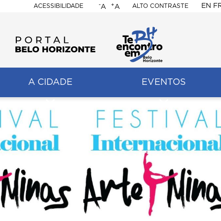
-
+
EN
F
ACESSIBILIDADE
ALTO CONTRASTE
A
A
PORTAL
BELO
HORIZONTE
A CIDADE
EVENTOS
ação
pal