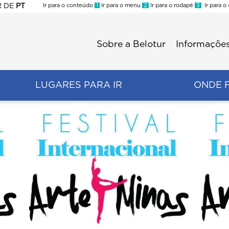
R
DE
PT
Ir para o conteúdo
1
Ir para o menu
2
Ir para o rodapé
3
Ir para o
ES
Sobre a Belotur
Informações
Menu
second
LUGARES PARA IR
ONDE 