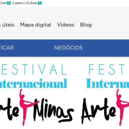
 chat
4
Ir para o VLibras
5
 úteis
Mapa digital
Vídeos
Blog
FICAR
NEGÓCIOS