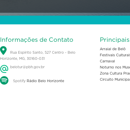
Informações de Contato
Principai
Arraial de Belô
Rua Espírito Santo, 527 Centro - Belo
Festivais Culturai
Horizonte, MG, 30160-031
Carnaval
belotur@pbh.gov.br
Noturno nos Mus
Zona Cultura Pra
Circuito Municipa
Spotify
Rádio Belo Horizonte