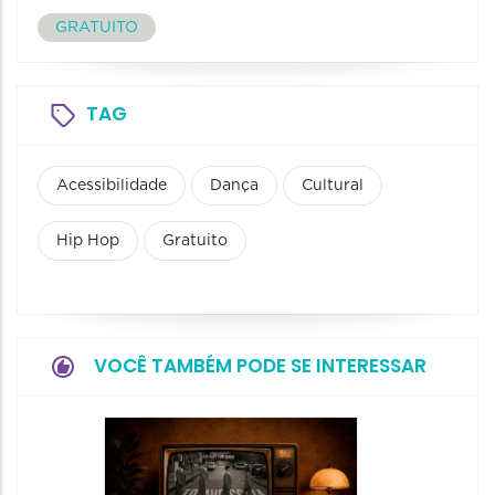
GRATUITO
TAG
Acessibilidade
Dança
Cultural
Hip Hop
Gratuito
VOCÊ TAMBÉM PODE SE INTERESSAR
Espetá
Momix