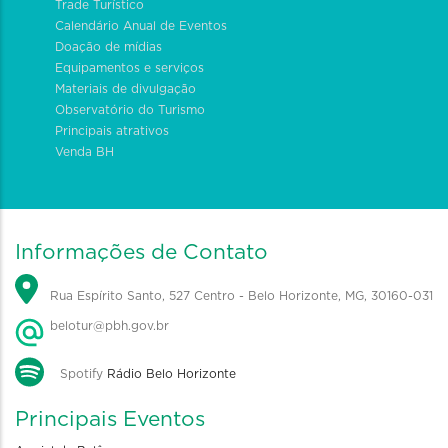
Trade Turístico
Calendário Anual de Eventos
Doação de mídias
Equipamentos e serviços
Materiais de divulgação
Observatório do Turismo
Principais atrativos
Venda BH
Informações de Contato
Rua Espírito Santo, 527 Centro - Belo Horizonte, MG, 30160-031
belotur@pbh.gov.br
Spotify
Rádio Belo Horizonte
Principais Eventos