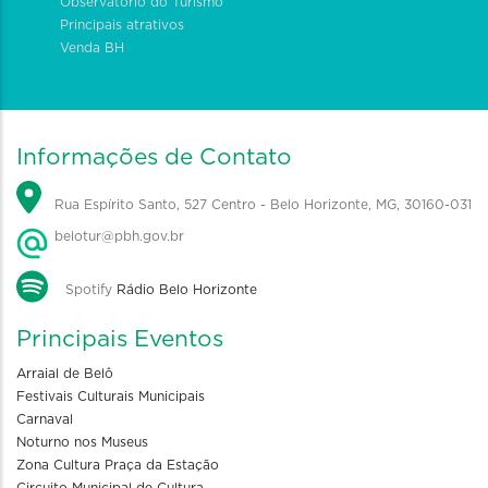
Observatório do Turismo
Principais atrativos
Venda BH
Informações de Contato
Rua Espírito Santo, 527 Centro - Belo Horizonte, MG, 30160-031
belotur@pbh.gov.br
Spotify
Rádio Belo Horizonte
Principais Eventos
Arraial de Belô
Festivais Culturais Municipais
Carnaval
Noturno nos Museus
Zona Cultura Praça da Estação
Circuito Municipal de Cultura