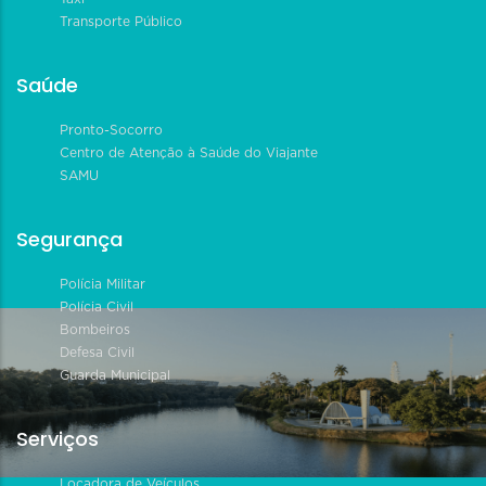
Transporte Público
Saúde
Pronto-Socorro
Centro de Atenção à Saúde do Viajante
SAMU
Segurança
Polícia Militar
Polícia Civil
Bombeiros
Defesa Civil
Guarda Municipal
Serviços
Locadora de Veículos