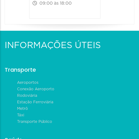
09:00 às 18:00
09:00 às
INFORMAÇÕES ÚTEIS
Transporte
Aeroportos
Conexão Aeroporto
Rodoviária
Estação Ferroviária
Metrô
Táxi
Transporte Público