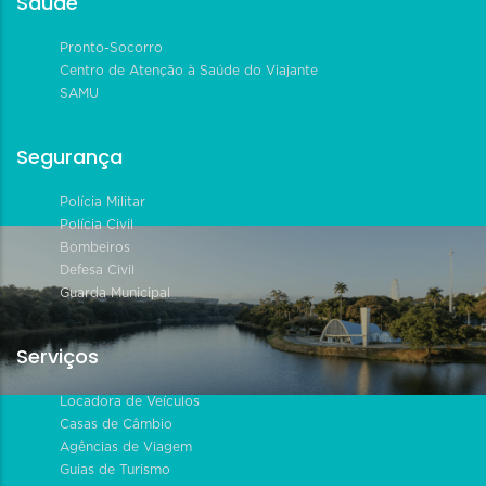
Saúde
Pronto-Socorro
Centro de Atenção à Saúde do Viajante
SAMU
Segurança
Polícia Militar
Polícia Civil
Bombeiros
Defesa Civil
Guarda Municipal
Serviços
Locadora de Veículos
Casas de Câmbio
Agências de Viagem
Guias de Turismo