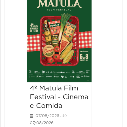
4º Matula Film
4º Mat
Festival - Cinema
Festiv
e Comida
e Com
07/08/2026 até
08/08/20
07/08/2026
08/08/202