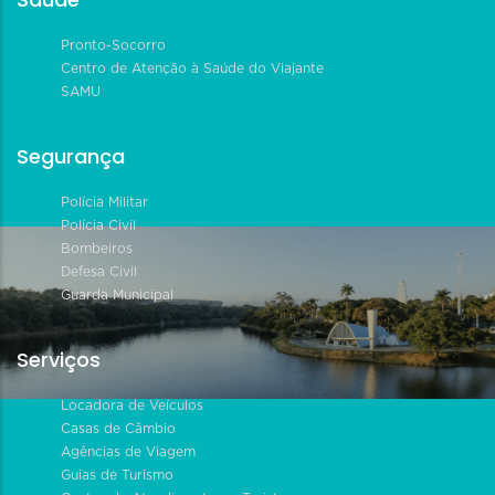
Pronto-Socorro
Centro de Atenção à Saúde do Viajante
SAMU
Segurança
Polícia Militar
Polícia Civil
Bombeiros
Defesa Civil
Guarda Municipal
Serviços
Locadora de Veículos
Casas de Câmbio
Agências de Viagem
Guias de Turismo