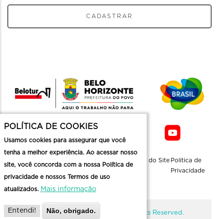
CADASTRAR
POLÍTICA DE COOKIES
Usamos cookies para assegurar que você
tenha a melhor experiência. Ao acessar nosso
Sobre a
Contato
Informaçoes
Mapa do Site
Politica de
site, você concorda com a nossa Política de
Belotur
Üteis
Privacidade
privacidade e nossos Termos de uso
Mais informação
atualizados.
Não, obrigado.
Entendi!
@ Copyright Belotur 2026. All Rights Reserved.