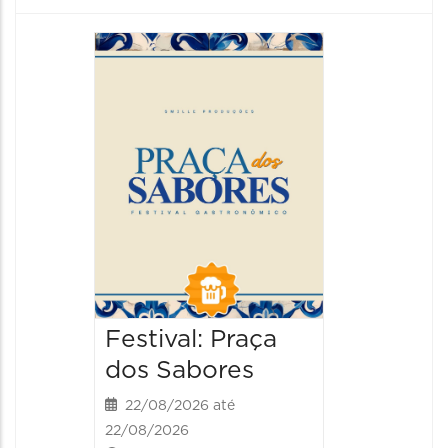
Festiva
da Cer
22/08/20
22/08/202
13:00 às
Festival: Praça
dos Sabores
22/08/2026 até
22/08/2026