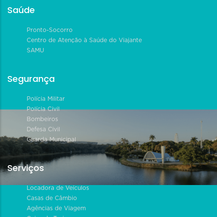
Saúde
Pronto-Socorro
Centro de Atenção à Saúde do Viajante
SAMU
Segurança
Polícia Militar
Polícia Civil
Bombeiros
Defesa Civil
Guarda Municipal
Serviços
Locadora de Veículos
Casas de Câmbio
Agências de Viagem