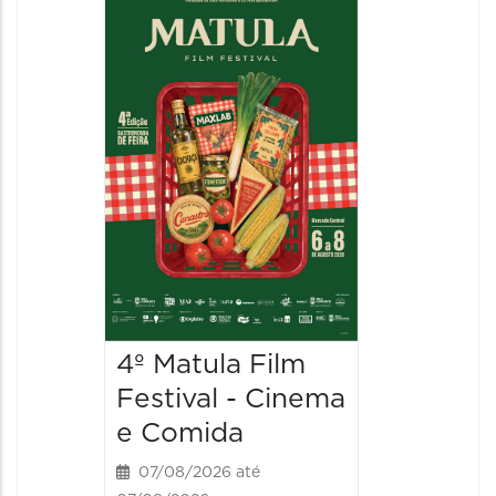
4º Matula Film
4º Mat
Festival - Cinema
Festiv
e Comida
e Com
07/08/2026 até
08/08/20